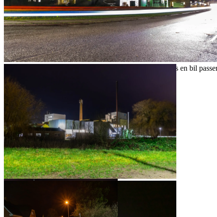
Fipros
Fipros set fra krydset Rybergsvej og Ebberupvej, medens en bil passe
Ebberupvej set fra Rybergsvej
Fipros set fra Ebberupvej