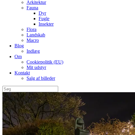
Arkitektur
Fauna
Dyr
Fugle
Insekter
Flora
Landskab
Macro
Blog
Indlæg
Om
Cookiepolitik (EU)
Mit udstyr
Kontakt
Salg af billeder
Søg
efter: