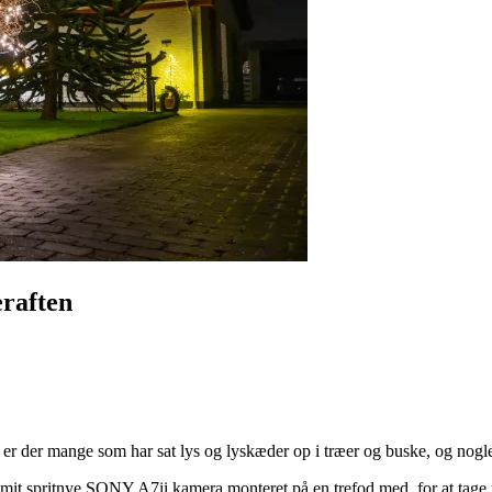
raften
r der mange som har sat lys og lyskæder op i træer og buske, og nogle
 mit spritnye SONY A7ii kamera monteret på en trefod med, for at tage n