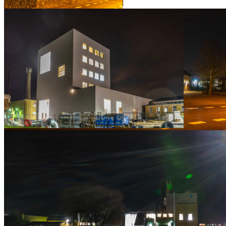
Sønderby Sø set fra Kirkebakken
Sønderby Kirke
Ny bygget tårn ved Fipros
Konfirmandstuen