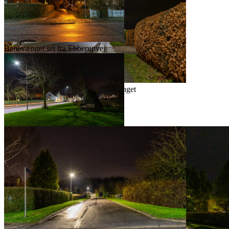
Autohuset
Banevænget set fra Ebberupvej
Ebberupvej set mod øst ved Banevænget
Ebberupvej set fra Toftedalsvej