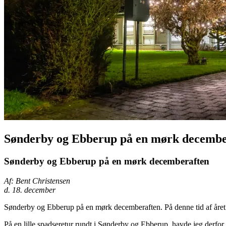
Sønderby og Ebberup på en mørk decembe
Sønderby og Ebberup på en mørk decemberaften
Af: Bent Christensen
d. 18. december
Sønderby og Ebberup på en mørk decemberaften. På denne tid af året e
På en lille spadseretur rundt i Sønderby og Ebberup, havde jeg derfor