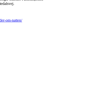
edalsvej.
eder-om-natten/