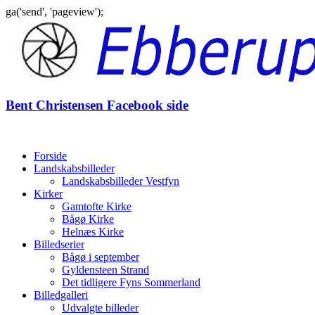
ga('send', 'pageview');
Gå
til
indhold
Bent Christensen Facebook side
Forside
Landskabsbilleder
Landskabsbilleder Vestfyn
Kirker
Gamtofte Kirke
Bågø Kirke
Helnæs Kirke
Billedserier
Bågø i september
Gyldensteen Strand
Det tidligere Fyns Sommerland
Billedgalleri
Udvalgte billeder