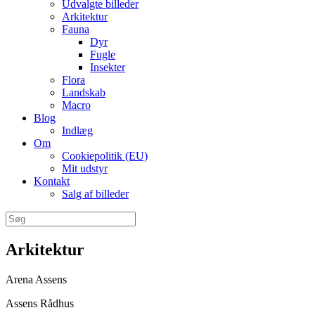
Udvalgte billeder
Arkitektur
Fauna
Dyr
Fugle
Insekter
Flora
Landskab
Macro
Blog
Indlæg
Om
Cookiepolitik (EU)
Mit udstyr
Kontakt
Salg af billeder
Søg
efter:
Arkitektur
Arena Assens
Assens Rådhus