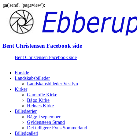
ga('send', 'pageview');
Gå
til
indhold
Bent Christensen Facebook side
Bent Christensen Facebook side
Forside
Landskabsbilleder
Landskabsbilleder Vestfyn
Kirker
Gamtofte Kirke
Bågø Kirke
Helnæs Kirke
Billedserier
Bågø i september
Gyldensteen Strand
Det tidligere Fyns Sommerland
Billedgalleri