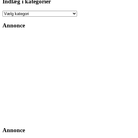
Indlæg i kategorier
Indlæg
i
kategorier
Annonce
Annonce