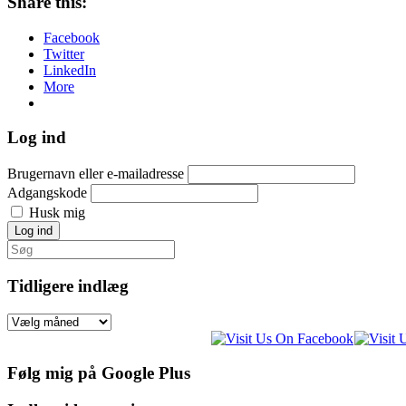
Share this:
Facebook
Twitter
LinkedIn
More
Log ind
Brugernavn eller e-mailadresse
Adgangskode
Husk mig
Log ind
Søg
efter:
Tidligere indlæg
Tidligere
indlæg
Følg mig på Google Plus