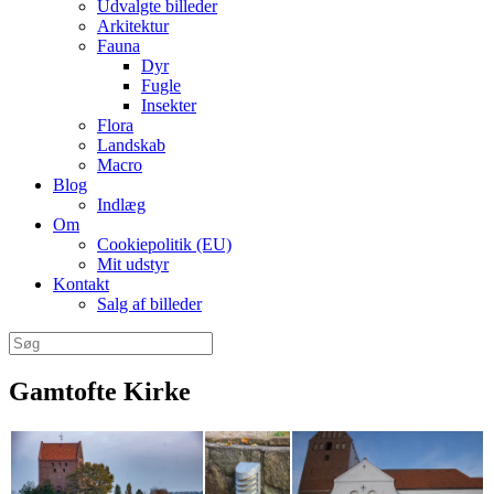
Udvalgte billeder
Arkitektur
Fauna
Dyr
Fugle
Insekter
Flora
Landskab
Macro
Blog
Indlæg
Om
Cookiepolitik (EU)
Mit udstyr
Kontakt
Salg af billeder
Søg
efter:
Gamtofte Kirke