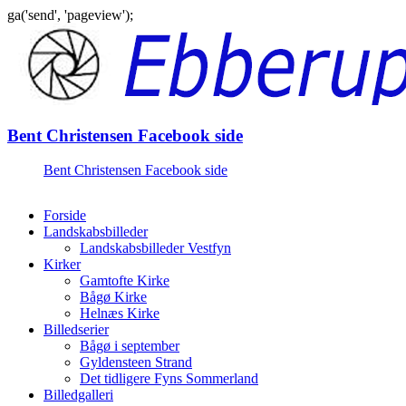
ga('send', 'pageview');
Gå
til
indhold
Bent Christensen Facebook side
Bent Christensen Facebook side
Forside
Landskabsbilleder
Landskabsbilleder Vestfyn
Kirker
Gamtofte Kirke
Bågø Kirke
Helnæs Kirke
Billedserier
Bågø i september
Gyldensteen Strand
Det tidligere Fyns Sommerland
Billedgalleri