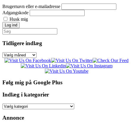
Brugernavn eller e-mailadresse
Adgangskode
Husk mig
Log ind
Søg
efter:
Tidligere indlæg
Tidligere
indlæg
Følg mig på Google Plus
Indlæg i kategorier
Indlæg
i
kategorier
Annonce