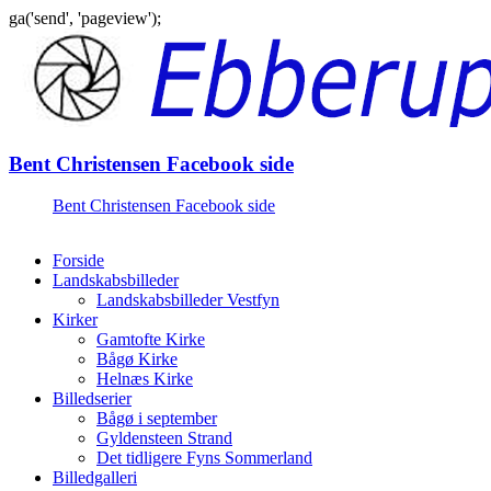
ga('send', 'pageview');
Gå
til
indhold
Bent Christensen Facebook side
Bent Christensen Facebook side
Forside
Landskabsbilleder
Landskabsbilleder Vestfyn
Kirker
Gamtofte Kirke
Bågø Kirke
Helnæs Kirke
Billedserier
Bågø i september
Gyldensteen Strand
Det tidligere Fyns Sommerland
Billedgalleri