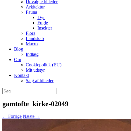
Udvalgte billeder
Arkitektur
Fauna
Dyr
Fugle
Insekter
Flora
Landskab
Macro
Blog
Indlæg
Om
Cookiepolitik (EU)
Mit udstyr
Kontakt
Salg af billeder
Søg
efter:
gamtofte_kirke-02049
← Forrige
Næste →