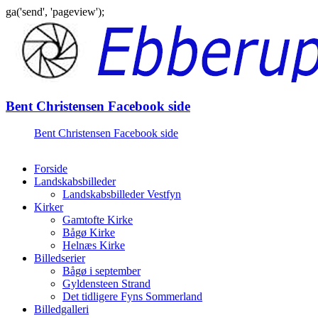
ga('send', 'pageview');
Gå
til
indhold
Bent Christensen Facebook side
Bent Christensen Facebook side
Forside
Landskabsbilleder
Landskabsbilleder Vestfyn
Kirker
Gamtofte Kirke
Bågø Kirke
Helnæs Kirke
Billedserier
Bågø i september
Gyldensteen Strand
Det tidligere Fyns Sommerland
Billedgalleri