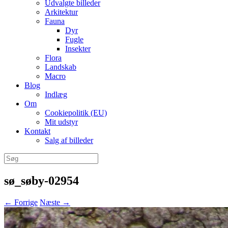
Udvalgte billeder
Arkitektur
Fauna
Dyr
Fugle
Insekter
Flora
Landskab
Macro
Blog
Indlæg
Om
Cookiepolitik (EU)
Mit udstyr
Kontakt
Salg af billeder
Søg
efter:
sø_søby-02954
← Forrige
Næste →