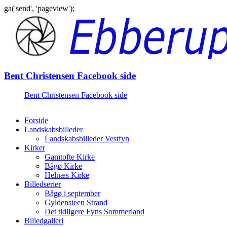
ga('send', 'pageview');
Gå
til
indhold
Bent Christensen Facebook side
Bent Christensen Facebook side
Forside
Landskabsbilleder
Landskabsbilleder Vestfyn
Kirker
Gamtofte Kirke
Bågø Kirke
Helnæs Kirke
Billedserier
Bågø i september
Gyldensteen Strand
Det tidligere Fyns Sommerland
Billedgalleri