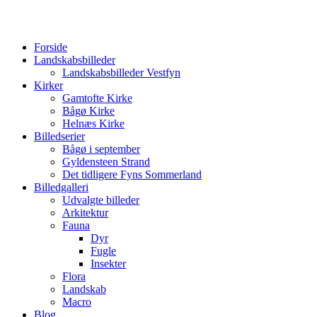
Forside
Landskabsbilleder
Landskabsbilleder Vestfyn
Kirker
Gamtofte Kirke
Bågø Kirke
Helnæs Kirke
Billedserier
Bågø i september
Gyldensteen Strand
Det tidligere Fyns Sommerland
Billedgalleri
Udvalgte billeder
Arkitektur
Fauna
Dyr
Fugle
Insekter
Flora
Landskab
Macro
Blog