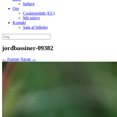
Indlæg
Om
Cookiepolitik (EU)
Mit udstyr
Kontakt
Salg af billeder
Søg
efter:
jordbassiner-09382
← Forrige
Næste →