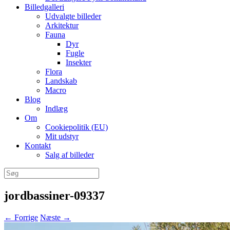
Billedgalleri
Udvalgte billeder
Arkitektur
Fauna
Dyr
Fugle
Insekter
Flora
Landskab
Macro
Blog
Indlæg
Om
Cookiepolitik (EU)
Mit udstyr
Kontakt
Salg af billeder
Søg
efter:
jordbassiner-09337
← Forrige
Næste →