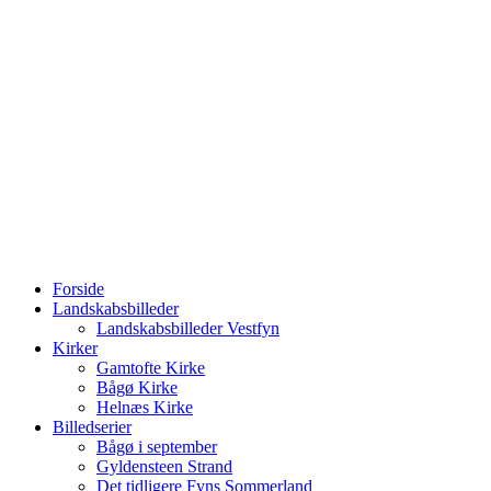
Forside
Landskabsbilleder
Landskabsbilleder Vestfyn
Kirker
Gamtofte Kirke
Bågø Kirke
Helnæs Kirke
Billedserier
Bågø i september
Gyldensteen Strand
Det tidligere Fyns Sommerland