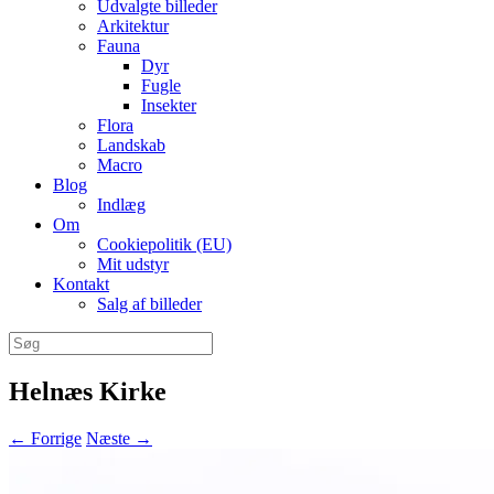
Udvalgte billeder
Arkitektur
Fauna
Dyr
Fugle
Insekter
Flora
Landskab
Macro
Blog
Indlæg
Om
Cookiepolitik (EU)
Mit udstyr
Kontakt
Salg af billeder
Søg
efter:
Helnæs Kirke
← Forrige
Næste →