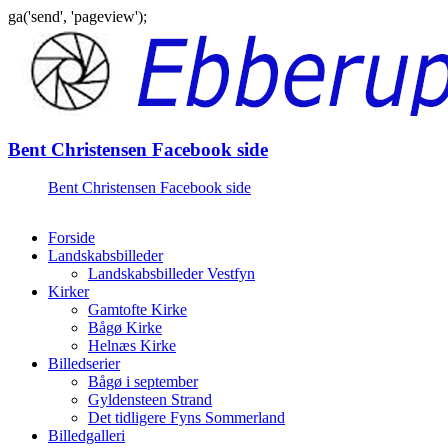
ga('send', 'pageview');
Gå
til
indhold
Bent Christensen Facebook side
Bent Christensen Facebook side
Forside
Landskabsbilleder
Landskabsbilleder Vestfyn
Kirker
Gamtofte Kirke
Bågø Kirke
Helnæs Kirke
Billedserier
Bågø i september
Gyldensteen Strand
Det tidligere Fyns Sommerland
Billedgalleri