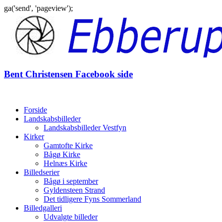
ga('send', 'pageview');
Gå
til
indhold
Bent Christensen Facebook side
Forside
Landskabsbilleder
Landskabsbilleder Vestfyn
Kirker
Gamtofte Kirke
Bågø Kirke
Helnæs Kirke
Billedserier
Bågø i september
Gyldensteen Strand
Det tidligere Fyns Sommerland
Billedgalleri
Udvalgte billeder