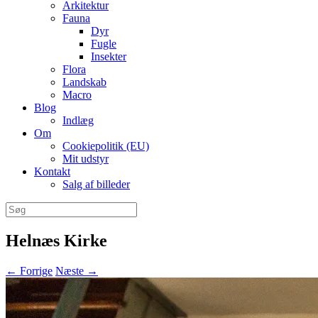
Arkitektur
Fauna
Dyr
Fugle
Insekter
Flora
Landskab
Macro
Blog
Indlæg
Om
Cookiepolitik (EU)
Mit udstyr
Kontakt
Salg af billeder
Søg
efter:
Helnæs Kirke
← Forrige
Næste →