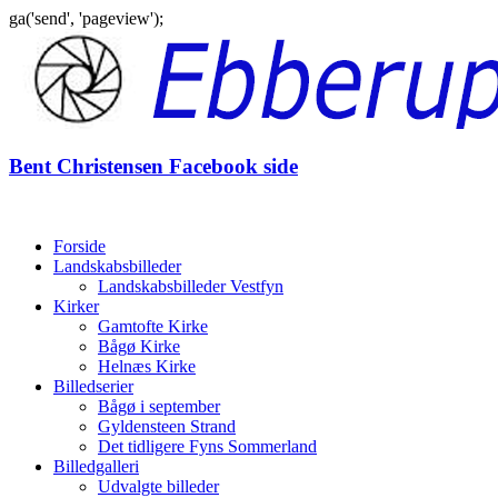
ga('send', 'pageview');
Gå
til
indhold
Bent Christensen Facebook side
Forside
Landskabsbilleder
Landskabsbilleder Vestfyn
Kirker
Gamtofte Kirke
Bågø Kirke
Helnæs Kirke
Billedserier
Bågø i september
Gyldensteen Strand
Det tidligere Fyns Sommerland
Billedgalleri
Udvalgte billeder