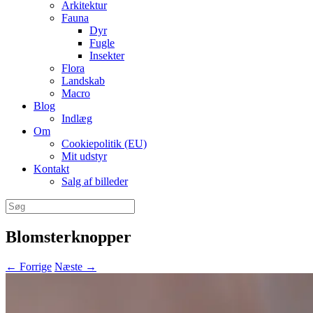
Arkitektur
Fauna
Dyr
Fugle
Insekter
Flora
Landskab
Macro
Blog
Indlæg
Om
Cookiepolitik (EU)
Mit udstyr
Kontakt
Salg af billeder
Søg
efter:
Blomsterknopper
← Forrige
Næste →