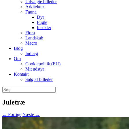
Udvalgte billeder
Arkitektur
Fauna
Dyr
Fugle
Insekter
Flora
Landskab
Macro
Blog
Indlæg
Om
Cookiepolitik (EU)
Mit udstyr
Kontakt
Salg af billeder
Søg
efter:
Juletræ
← Forrige
Næste →