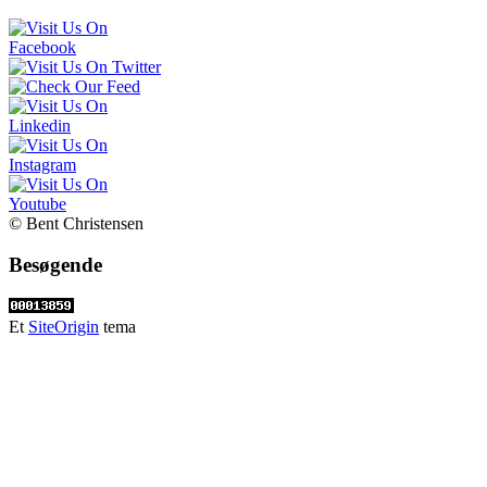
© Bent Christensen
Besøgende
Et
SiteOrigin
tema