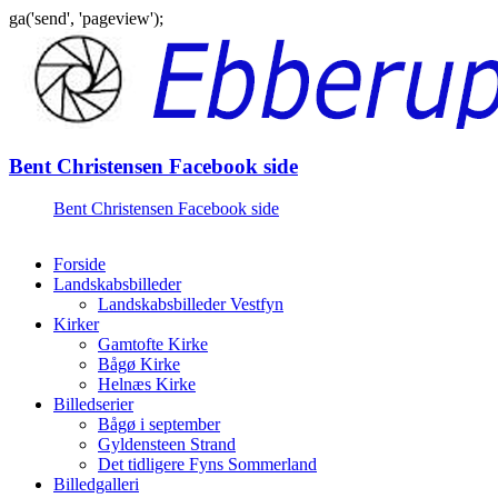
ga('send', 'pageview');
Gå
til
indhold
Bent Christensen Facebook side
Bent Christensen Facebook side
Forside
Landskabsbilleder
Landskabsbilleder Vestfyn
Kirker
Gamtofte Kirke
Bågø Kirke
Helnæs Kirke
Billedserier
Bågø i september
Gyldensteen Strand
Det tidligere Fyns Sommerland
Billedgalleri