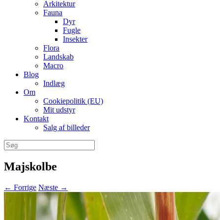
Arkitektur
Fauna
Dyr
Fugle
Insekter
Flora
Landskab
Macro
Blog
Indlæg
Om
Cookiepolitik (EU)
Mit udstyr
Kontakt
Salg af billeder
Søg
efter:
Majskolbe
← Forrige
Næste →