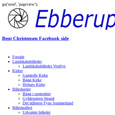
ga('send', 'pageview');
Gå
til
indhold
Bent Christensen Facebook side
Forside
Landskabsbilleder
Landskabsbilleder Vestfyn
Kirker
Gamtofte Kirke
Bågø Kirke
Helnæs Kirke
Billedserier
Bågø i september
Gyldensteen Strand
Det tidligere Fyns Sommerland
Billedgalleri
Udvalgte billeder