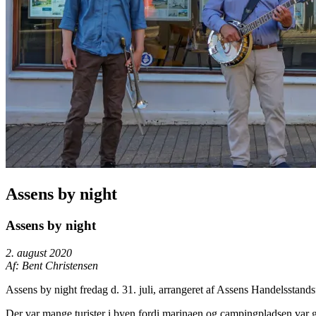
Assens by night
Assens by night
2. august 2020
Af: Bent Christensen
Assens by night fredag d. 31. juli, arrangeret af Assens Handelsstand
Der var mange turister i byen fordi marinaen og campingpladsen var 