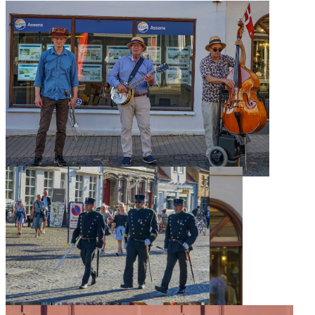
Musikere
Assens Borgerlige Politikorps