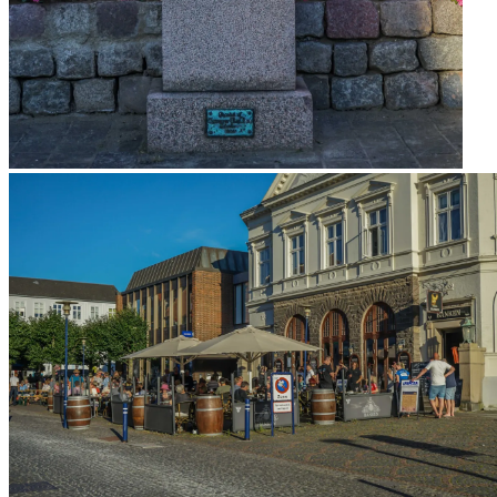
Statue af maleren Thorvald Niss
Motorbåd i modlys