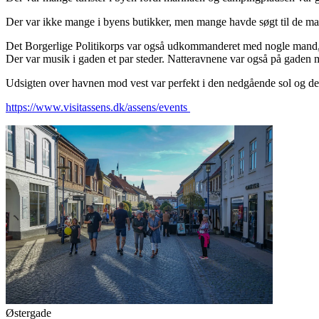
Der var ikke mange i byens butikker, men mange havde søgt til de m
Det Borgerlige Politikorps var også udkommanderet med nogle mand, 
Der var musik i gaden et par steder. Natteravnene var også på gaden med
Udsigten over havnen mod vest var perfekt i den nedgående sol og det
https://www.visitassens.dk/assens/events
Østergade