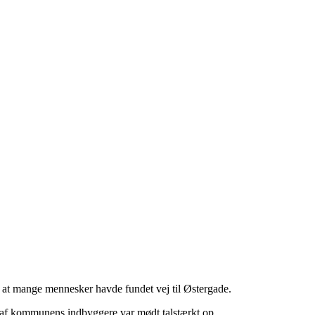
e at mange mennesker havde fundet vej til Østergade.
e af kommunens indbyggere var mødt talstærkt op.