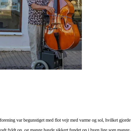
sforening var begunstiget med flot vejr med varme og sol, hvilket gjord
godt fyldt op, og mange havde sikkert fundet op i byen lige som mang