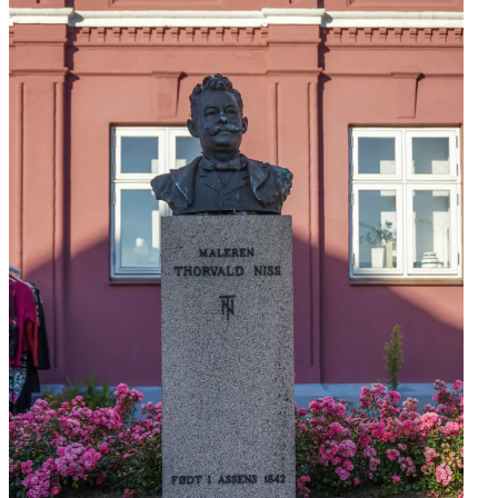
Blomsteropsats på
Torvet
Basspiller
Postgården