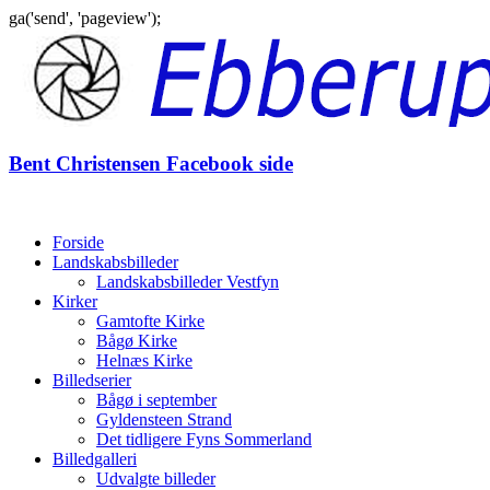
ga('send', 'pageview');
Gå
til
indhold
Bent Christensen Facebook side
Forside
Landskabsbilleder
Landskabsbilleder Vestfyn
Kirker
Gamtofte Kirke
Bågø Kirke
Helnæs Kirke
Billedserier
Bågø i september
Gyldensteen Strand
Det tidligere Fyns Sommerland
Billedgalleri
Udvalgte billeder