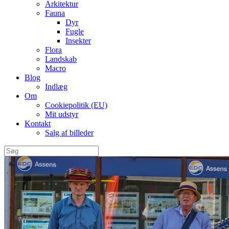
Arkitektur
Fauna
Dyr
Fugle
Insekter
Flora
Landskab
Macro
Blog
Indlæg
Om
Cookiepolitik (EU)
Mit udstyr
Kontakt
Salg af billeder
Søg
efter: