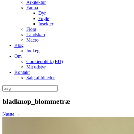
Arkitektur
Fauna
Dyr
Fugle
Insekter
Flora
Landskab
Macro
Blog
Indlæg
Om
Cookiepolitik (EU)
Mit udstyr
Kontakt
Salg af billeder
Søg
efter:
bladknop_blommetræ
Næste →