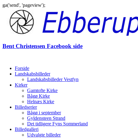
ga('send', 'pageview');
Gå
til
indhold
Bent Christensen Facebook side
Forside
Landskabsbilleder
Landskabsbilleder Vestfyn
Kirker
Gamtofte Kirke
Bågø Kirke
Helnæs Kirke
Billedserier
Bågø i september
Gyldensteen Strand
Det tidligere Fyns Sommerland
Billedgalleri
Udvalgte billeder