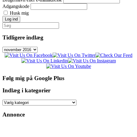
Adgangskode
Husk mig
Log ind
Søg
efter:
Tidligere indlæg
Tidligere
indlæg
Følg mig på Google Plus
Indlæg i kategorier
Indlæg
i
kategorier
Annonce