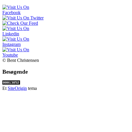
© Bent Christensen
Besøgende
Et
SiteOrigin
tema