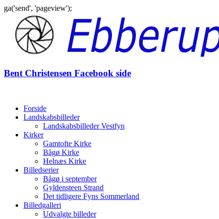
ga('send', 'pageview');
Gå
til
indhold
Bent Christensen Facebook side
Forside
Landskabsbilleder
Landskabsbilleder Vestfyn
Kirker
Gamtofte Kirke
Bågø Kirke
Helnæs Kirke
Billedserier
Bågø i september
Gyldensteen Strand
Det tidligere Fyns Sommerland
Billedgalleri
Udvalgte billeder