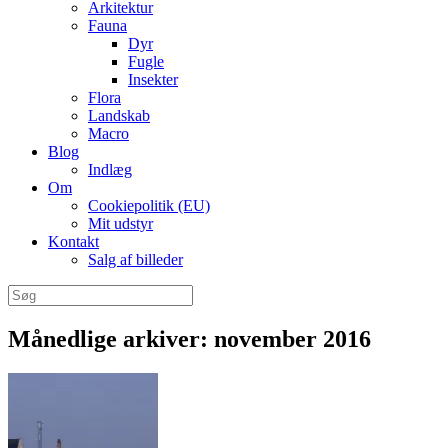
Arkitektur
Fauna
Dyr
Fugle
Insekter
Flora
Landskab
Macro
Blog
Indlæg
Om
Cookiepolitik (EU)
Mit udstyr
Kontakt
Salg af billeder
Søg
efter:
Månedlige arkiver:
november 2016