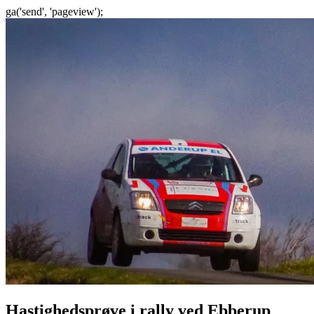
ga('send', 'pageview');
Gå
til
indhold
Hastighedsprøve i rally ved Ebberup