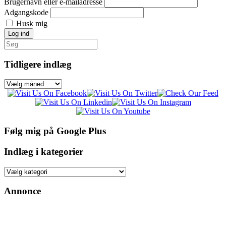
Brugernavn eller e-mailadresse
Adgangskode
Husk mig
Log ind
Søg
efter:
Tidligere indlæg
Tidligere
indlæg
Følg mig på Google Plus
Indlæg i kategorier
Indlæg
i
kategorier
Annonce